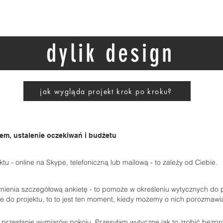
dylik design
jak wygląda projekt krok po kroku?
tem, ustalenie oczekiwań i budżetu
tu - online na Skype, telefoniczną lub mailową - to zależy od Ciebie.
nienia szczegółową ankietę - to pomoże w określeniu wytycznych do pr
e do projektu, to to jest ten moment, kiedy możemy o nich porozmawi
o przesłanie wymiarów pokoju. Przesyłam wytyczne jak to zrobić bezp