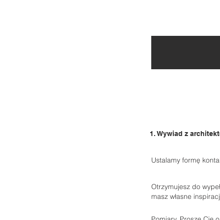
1. Wywiad z architek
Ustalamy formę kontak
Otrzymujesz do wypeł
masz własne inspiracj
Pomiary. Proszę Cię 