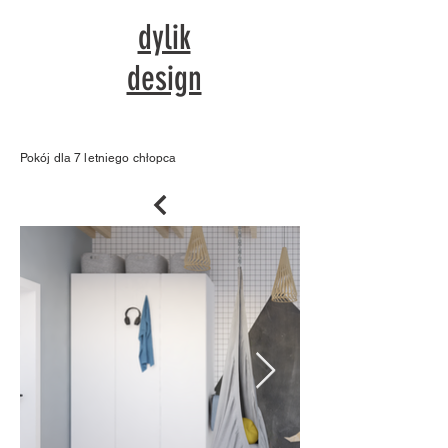
dylik
design
Pokój dla 7 letniego chłopca