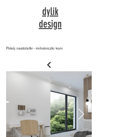
dylik
design
Pokój nastolatki - miłośniczki koni