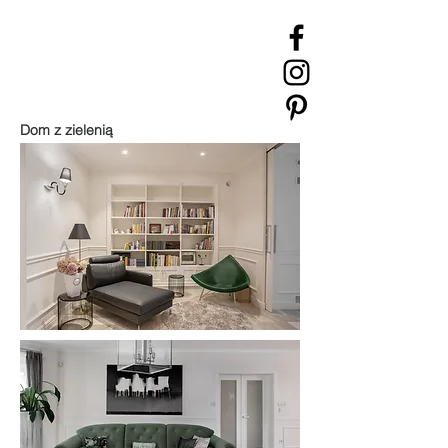
dylik
design
Dom z zielenią