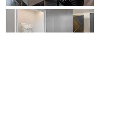
< portfolio.
<
>